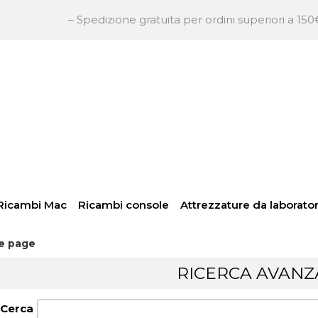
– Spedizione gratuita per ordini superiori a 150€ + IVA –
So
Per
inser
pass
Ricambi Mac
Ricambi console
Attrezzature da laborator
e page
Hai
RICERCA AVANZ
Cerca