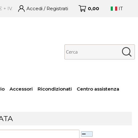
 – Ordini ricevuti entro le 16:00 spediti in giornata con GLS 
Accedi / Registrati
0,00
IT
no già registrato
Sono un nuovo cliente
 completare l'ordine
Se non sei ancora registrato
isci il nome utente e la
sul nostro sito clicca sul
word e poi clicca sul
pulsante "Registrati"
pulsante "Accedi"
E-mail:
Password:
io
Accessori
Ricondizionati
Centro assistenza
 perso la password?
ATA