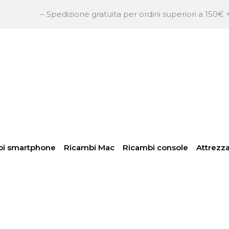
– Spedizione gratuita per ordini superiori a 150€ + IVA – 
So
Per
inser
pass
bi smartphone
Ricambi Mac
Ricambi console
Attrezza
Hai