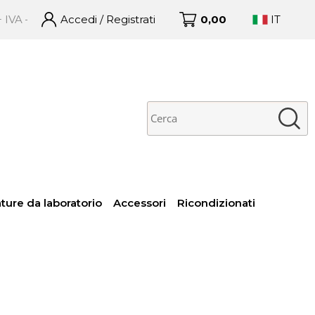
– Ordini ricevuti entro le 16:00 spediti in giornata con GLS 
Accedi / Registrati
0,00
IT
no già registrato
Sono un nuovo cliente
 completare l'ordine
Se non sei ancora registrato
isci il nome utente e la
sul nostro sito clicca sul
word e poi clicca sul
pulsante "Registrati"
pulsante "Accedi"
E-mail:
Password:
ture da laboratorio
Accessori
Ricondizionati
 perso la password?