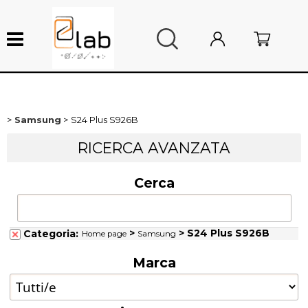
Samsung
S24 Plus S926B
Nuovi arrivi
RICERCA AVANZATA
Sottocosto
Cerca
Ricambi smartphone
Ricambi Mac
>
> S24 Plus S926B
Categoria:
Home page
Samsung
Marca
Ricambi console
Attrezzature da laboratorio