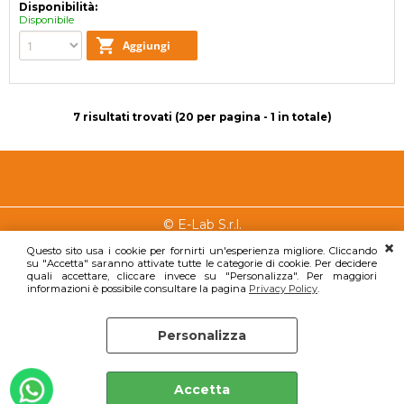
Disponibilità:
Disponibile
7 risultati trovati (20 per pagina - 1 in totale)
Chi
Condizioni
E-LAB
© E-Lab S.r.l.
siamo
di vendita
S.R.L.
Questo sito usa i cookie per fornirti un'esperienza migliore. Cliccando
Via Giova
su "Accetta" saranno attivate tutte le categorie di cookie. Per decidere
Chi siamo
Condizioni di
quali accettare, cliccare invece su "Personalizza". Per maggiori
Brahms, 
vendita
Dove
informazioni è possibile consultare la pagina
Privacy Policy
.
90145
siamo
Lavora con noi!
Palermo 
Servizi
Privacy
Personalizza
Tel.
Iscriviti alla
Privacy Policy
Preferenze cookie
0917574
Newsletter
P.IVA:
Accetta
0672829