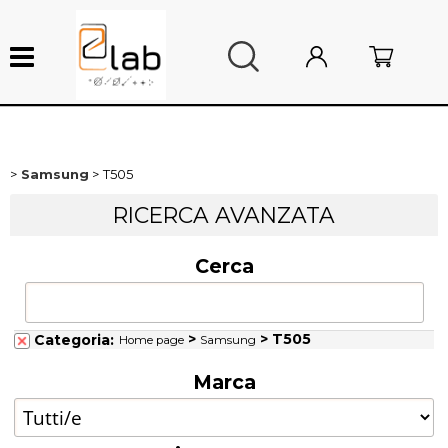
Samsung
T505
Nuovi arrivi
RICERCA AVANZATA
Sottocosto
Cerca
Ricambi smartphone
Ricambi Mac
>
> T505
Categoria:
Home page
Samsung
Marca
Ricambi console
Attrezzature da laboratorio