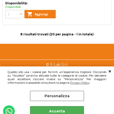
Disponibilità:
Disponibile
8 risultati trovati (20 per pagina - 1 in totale)
Chi
Condizioni
E-LAB
© E-Lab S.r.l.
siamo
di vendita
S.R.L.
Questo sito usa i cookie per fornirti un'esperienza migliore. Cliccando
Via Giova
su "Accetta" saranno attivate tutte le categorie di cookie. Per decidere
Chi siamo
Condizioni di
quali accettare, cliccare invece su "Personalizza". Per maggiori
Brahms, 
vendita
Dove
informazioni è possibile consultare la pagina
Privacy Policy
.
90145
siamo
Lavora con noi!
Palermo 
Servizi
Privacy
Personalizza
Tel.
Iscriviti alla
Privacy Policy
Preferenze cookie
0917574
Newsletter
P.IVA:
Accetta
0672829