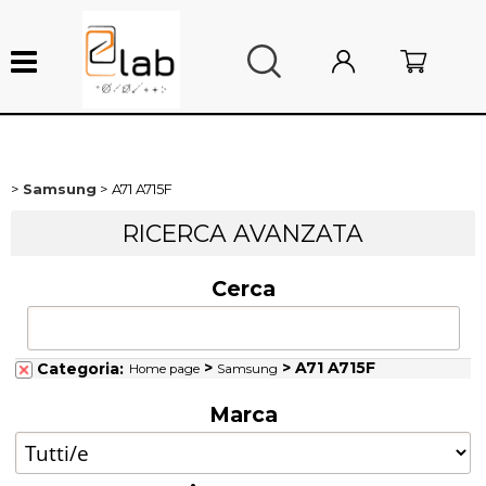
Samsung
A71 A715F
Nuovi arrivi
RICERCA AVANZATA
Sottocosto
Cerca
Ricambi smartphone
Ricambi Mac
>
> A71 A715F
Categoria:
Home page
Samsung
Marca
Ricambi console
Attrezzature da laboratorio