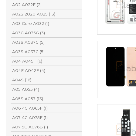
A02 A022F (2)
A02S 2020 A025 (13)
A03 Core A032 (1)
A03G A035G (3)
A03S A037G (5)
A03S A037G (5)
A04 A045F (6)
A04E A042F (4)
A04S (16)
A05 A055 (4)
A05S A057 (13)
A06 4G A065F (1)
A07 4G A075F (1)
A07 5G A076B (1)