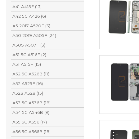
A41 A415F (13)
A42 5G A426 (6)
A5 2017 A520F (3)
A50 2019 A505F (24)
A50S A507F (3)
A51 5G A516F (2)
A51 A515F (15)
A52 5G A526B (11)
A52 A525F (16)
A52S A528 (15)
A53 5G A536B (18)
A54 5G A546B (9)
A55 5G A556 (17)
A56 5G A566B (18)