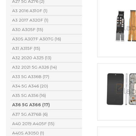
A27 5G A276 (2)
A3 2016 A310F (1)
A3 2017 A320F (1)
A30 A305F (15)
A30S A307F A307G (16)
A31 A315F (15)
A32 2020 A325 (13)
A32 2021 5G A326 (14)
A33 5G A336B (17)
A34 5G A346 (20)
A35 5G A356 (16)
A36 5G A366 (17)
A37 5G A376B (6)
A40 2019 A405F (15)
A40S A3050 (1)