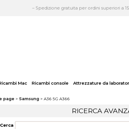
– Spedizione gratuita per ordini superiori a 150€ + IVA
So
Per
inser
pass
Ricambi Mac
Ricambi console
Attrezzature da laborator
e page
Samsung
A36 5G A366
Hai
RICERCA AVANZ
Cerca