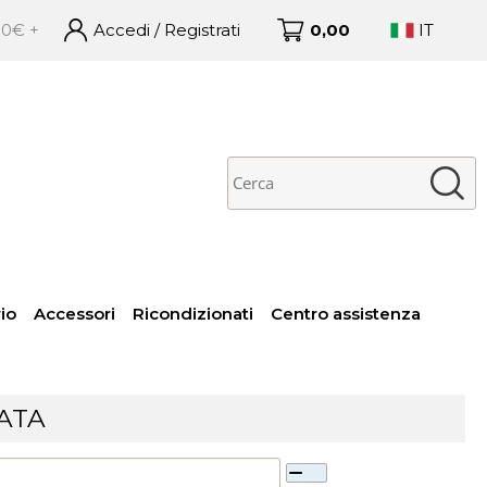
 – – Ordini ricevuti entro le 16:00 spediti in giornata con G
Accedi / Registrati
0,00
IT
no già registrato
Sono un nuovo cliente
 completare l'ordine
Se non sei ancora registrato
isci il nome utente e la
sul nostro sito clicca sul
word e poi clicca sul
pulsante "Registrati"
pulsante "Accedi"
E-mail:
Password:
io
Accessori
Ricondizionati
Centro assistenza
 perso la password?
ATA