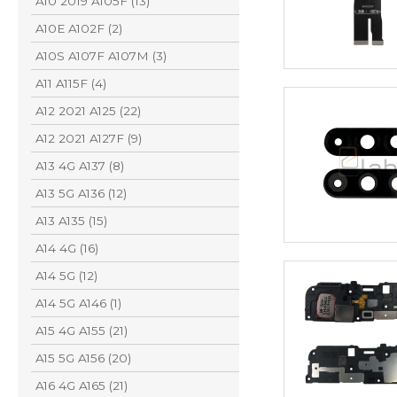
A10 2019 A105F (13)
A10E A102F (2)
A10S A107F A107M (3)
A11 A115F (4)
A12 2021 A125 (22)
A12 2021 A127F (9)
A13 4G A137 (8)
A13 5G A136 (12)
A13 A135 (15)
A14 4G (16)
A14 5G (12)
A14 5G A146 (1)
A15 4G A155 (21)
A15 5G A156 (20)
A16 4G A165 (21)