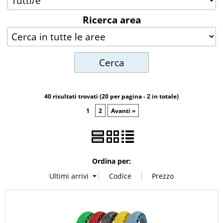
Ricerca area
Accessori
Ricondizionati
Centro assistenza
40 risultati trovati (20 per pagina - 2 in totale)
1
2
Avanti »
Ordina per: