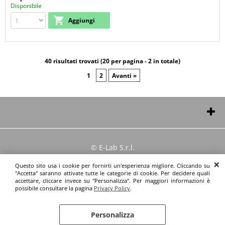
Disponibile
40 risultati trovati (20 per pagina - 2 in totale)
1
2
Avanti »
Chi siamo
© E-Lab S.r.l.
Chi siamo
Dove siamo
Questo sito usa i cookie per fornirti un'esperienza migliore. Cliccando su
Condizioni di vendita
"Accetta" saranno attivate tutte le categorie di cookie. Per decidere quali
Servizi
accettare, cliccare invece su "Personalizza". Per maggiori informazioni è
Condizioni di vendita
Iscriviti alla Newsletter
possibile consultare la pagina
Privacy Policy
.
Lavora con noi!
E-LAB S.R.L.
Privacy
Personalizza
Via Giovanni Brahms, 5
Privacy Policy
Preferenze cookie