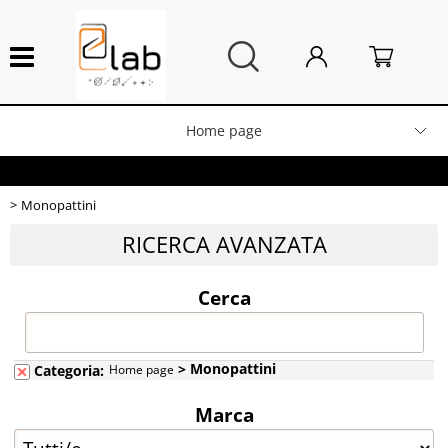
Home page
Nuovi arrivi
Monopattini
Sottocosto
RICERCA AVANZATA
Ricambi smartphone
Cerca
Ricambi Mac
> Monopattini
Categoria:
Home page
Ricambi console
Marca
Attrezzature da laboratorio