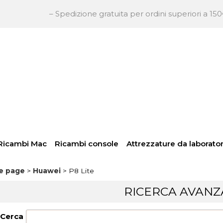
– Spedizione gratuita per ordini superiori a 150€ + IVA 
So
Per
inser
pass
Ricambi Mac
Ricambi console
Attrezzature da laborator
e page
Huawei
P8 Lite
Hai
RICERCA AVANZ
Cerca