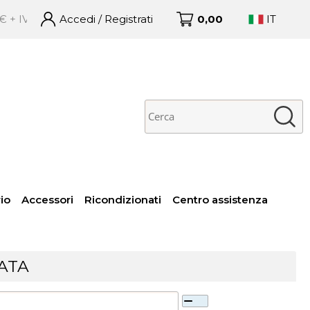
– – Ordini ricevuti entro le 16:00 spediti in giornata con GLS
Accedi / Registrati
0,00
IT
no già registrato
Sono un nuovo cliente
 completare l'ordine
Se non sei ancora registrato
isci il nome utente e la
sul nostro sito clicca sul
word e poi clicca sul
pulsante "Registrati"
pulsante "Accedi"
E-mail:
Password:
io
Accessori
Ricondizionati
Centro assistenza
 perso la password?
ATA