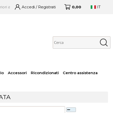
150€ + IVA – – Ordini ricevuti entro le 16:00 spediti in giorn
Accedi / Registrati
0,00
IT
no già registrato
Sono un nuovo cliente
 completare l'ordine
Se non sei ancora registrato
isci il nome utente e la
sul nostro sito clicca sul
word e poi clicca sul
pulsante "Registrati"
pulsante "Accedi"
E-mail:
Password:
io
Accessori
Ricondizionati
Centro assistenza
 perso la password?
ATA