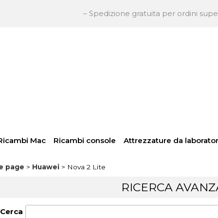
– Spedizione gratuita per ordini superiori a 
So
Per
inser
pass
Ricambi Mac
Ricambi console
Attrezzature da laborator
e page
Huawei
Nova 2 Lite
Hai
RICERCA AVANZ
Cerca