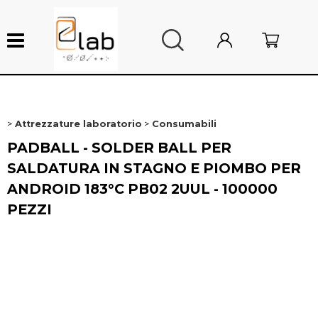
Attrezzature laboratorio
Consumabili
Nuovi arrivi
PADBALL - SOLDER BALL PER
Sottocosto
SALDATURA IN STAGNO E PIOMBO PER
ANDROID 183°C PB02 2UUL - 100000
Ricambi smartphone
PEZZI
Ricambi Mac
Ricambi console
Attrezzature da laboratorio