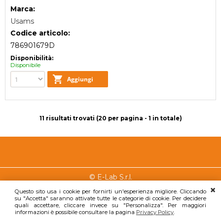
Marca:
Usams
Codice articolo:
786901679D
Disponibilità:
Disponibile
11 risultati trovati (20 per pagina - 1 in totale)
Chi
Condizioni
E-LAB
© E-Lab S.r.l.
siamo
di vendita
S.R.L.
Questo sito usa i cookie per fornirti un'esperienza migliore. Cliccando
Via Giova
su "Accetta" saranno attivate tutte le categorie di cookie. Per decidere
Chi siamo
Condizioni di
quali accettare, cliccare invece su "Personalizza". Per maggiori
Brahms, 
vendita
Dove
informazioni è possibile consultare la pagina
Privacy Policy
.
90145